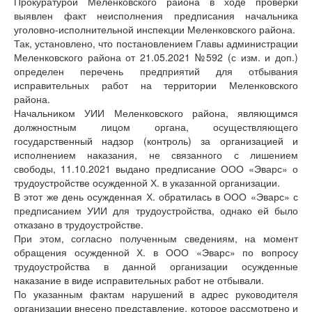
Прокуратурой Меленковского района в ходе проверки
выявлен факт неисполнения предписания начальника
уголовно-исполнительной инспекции Меленковского района.
Так, установлено, что постановлением Главы администрации
Меленковского района от 21.05.2021 №592 (с изм. и доп.)
определен перечень предприятий для отбывания
исправительных работ на территории Меленковского
района.
Начальником УИИ Меленковского района, являющимся
должностным лицом органа, осуществляющего
государственный надзор (контроль) за организацией и
исполнением наказания, не связанного с лишением
свободы, 11.10.2021 выдано предписание ООО «Эварс» о
трудоустройстве осужденной Х. в указанной организации.
В этот же день осужденная Х. обратилась в ООО «Эварс» с
предписанием УИИ для трудоустройства, однако ей было
отказано в трудоустройстве.
При этом, согласно полученным сведениям, на момент
обращения осужденной Х. в ООО «Эварс» по вопросу
трудоустройства в данной организации осужденные
наказание в виде исправительных работ не отбывали.
По указанным фактам нарушений в адрес руководителя
организации внесено представление, которое рассмотрено и