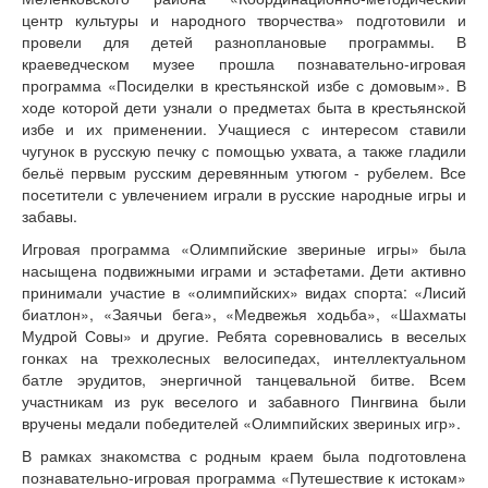
центр культуры и народного творчества» подготовили и
провели для детей разноплановые программы. В
краеведческом музее прошла познавательно-игровая
программа «Посиделки в крестьянской избе с домовым». В
ходе которой дети узнали о предметах быта в крестьянской
избе и их применении. Учащиеся с интересом ставили
чугунок в русскую печку с помощью ухвата, а также гладили
бельё первым русским деревянным утюгом - рубелем. Все
посетители с увлечением играли в русские народные игры и
забавы.
Игровая программа «Олимпийские звериные игры» была
насыщена подвижными играми и эстафетами. Дети активно
принимали участие в «олимпийских» видах спорта: «Лисий
биатлон», «Заячьи бега», «Медвежья ходьба», «Шахматы
Мудрой Совы» и другие. Ребята соревновались в веселых
гонках на трехколесных велосипедах, интеллектуальном
батле эрудитов, энергичной танцевальной битве. Всем
участникам из рук веселого и забавного Пингвина были
вручены медали победителей «Олимпийских звериных игр».
В рамках знакомства с родным краем была подготовлена
познавательно-игровая программа «Путешествие к истокам»