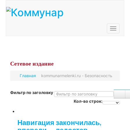
Toggle
navigati
Сетевое
издание
Главная
kommunarmelenki.ru - Безопасность
Фильтр по заголовку
Кол-во строк:
Навигация закончилась,
впереди — ледостав